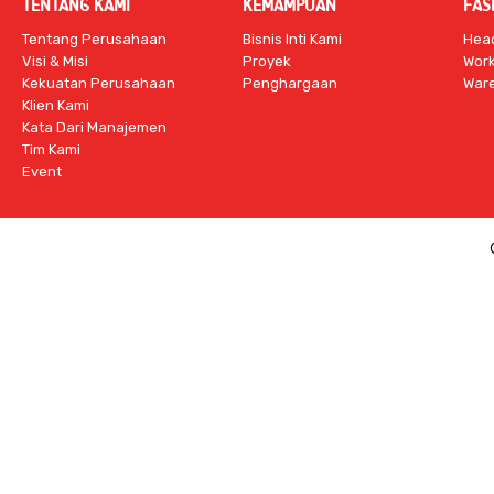
TENTANG KAMI
KEMAMPUAN
FAS
Tentang Perusahaan
Bisnis Inti Kami
Head
Visi & Misi
Proyek
Work
Kekuatan Perusahaan
Penghargaan
War
Klien Kami
Kata Dari Manajemen
Tim Kami
Event