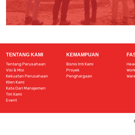
TENTANG KAMI
KEMAMPUAN
FAS
Tentang Perusahaan
Bisnis Inti Kami
Head
Visi & Misi
Proyek
Work
Kekuatan Perusahaan
Penghargaan
War
Klien Kami
Kata Dari Manajemen
Tim Kami
Event